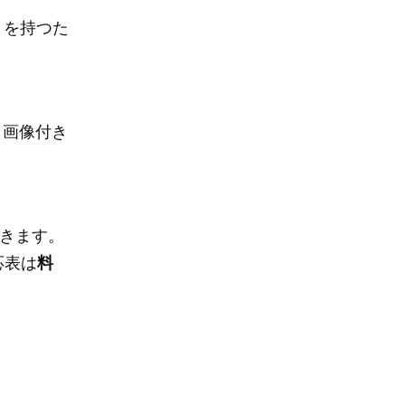
トを持つた
、画像付き
できます。
応表は
料