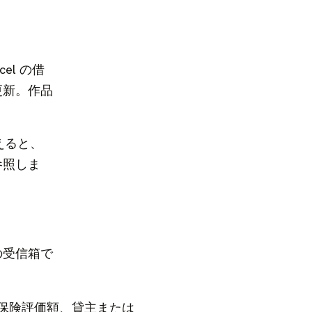
el の借
更新。作品
替えると、
参照しま
の受信箱で
保険評価額、貸主または