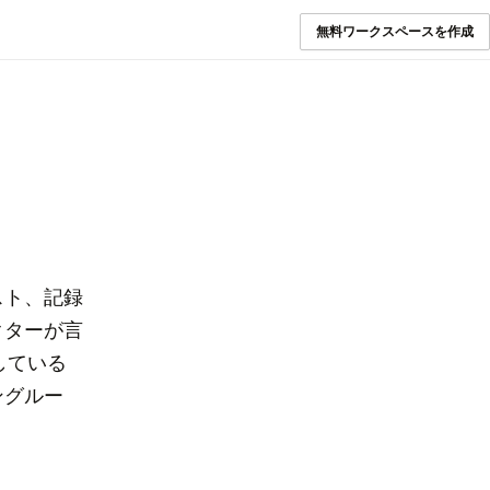
無料ワークスペースを作成
スト、記録
クターが言
用している
ングルー