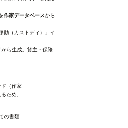
を
作家データベース
から
移動（カストディ）」イ
ドから生成。貸主・保険
ード（作家
れるため、
ての書類