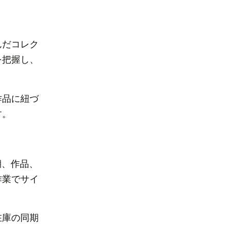
んだコレク
を把握し、
作品に紐づ
す。
期、作品、
作業でサイ
在庫の同期