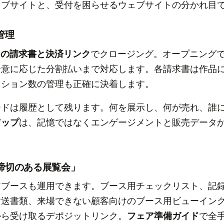
ェブサイトと、受付を困らせるウェブサイトの分かれ目
管理
ipe の請求書と決済リンク
でクロージング。オープニング
合意に応じた分割払いまで対応します。各請求書は作品
ィション数の管理も正確に決着します。
ードは履歴として残ります。何を展示し、何が売れ、誰
アップ
は、記憶ではなくエンゲージメントと販売データ
締切のある展覧会」
アブースも運用できます。ブース用チェックリスト、記
輸送書類、来場できない顧客向けのブース用ビューイン
から受け取るデポジットリンク。
フェア準備ガイド
で全