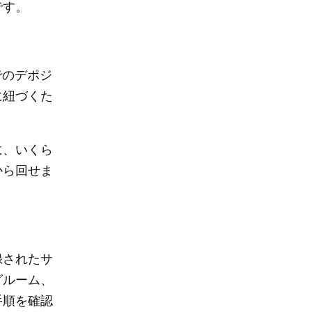
です。
でのデポジ
に紐づくた
に、いくら
から回せま
録されたサ
グルーム、
手順を確認