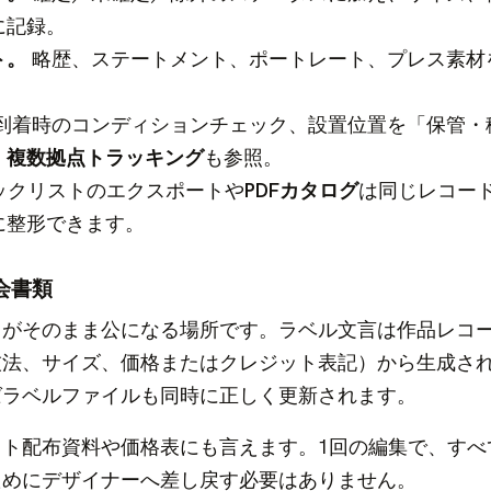
に記録。
ト。
略歴、ステートメント、ポートレート、プレス素材
到着時のコンディションチェック、設置位置を「保管・
。
複数拠点トラッキング
も参照。
ックリストのエクスポートや
PDFカタログ
は同じレコー
に整形できます。
会書類
りがそのまま公になる場所です。ラベル文言は作品レコ
技法、サイズ、価格またはクレジット表記）から生成さ
ばラベルファイルも同時に正しく更新されます。
ト配布資料や価格表にも言えます。1回の編集で、すべ
ためにデザイナーへ差し戻す必要はありません。