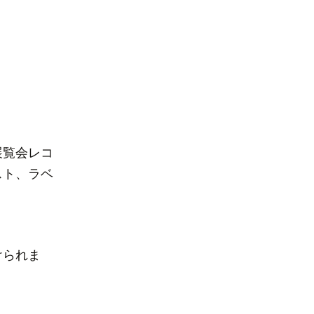
展覧会レコ
スト、ラベ
けられま
。