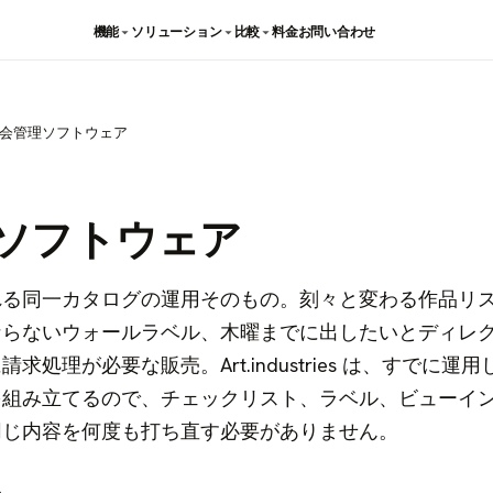
機能
ソリューション
比較
料金
お問い合わせ
会管理ソフトウェア
ソフトウェア
れる同一カタログの運用そのもの。刻々と変わる作品リ
ならないウォールラベル、木曜までに出したいとディレ
処理が必要な販売。Art.industries は、すでに運
を組み立てるので、チェックリスト、ラベル、ビューイ
同じ内容を何度も打ち直す必要がありません。
る