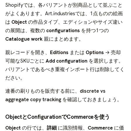
Shopifyでは、各バリアントが別商品として並ぶこと
がよくあります。Art.industriesでは、1点ものの絵画
は
Object
の作品タイプ、エディションやサイズ違い
の展開は、複数の
configurations
を持つ1つの
Catalogue work
親にまとめます。
親レコードを開き、
Editions
または
Options
→ 売却
可能なSKUごとに
Add configuration
を選択します。
バリアントであるべき重複インポート行は削除してく
ださい。
連番の刷りものを販売する前に、
discrete vs
aggregate copy tracking
を確認しておきましょう。
ObjectとConfigurationでCommerceを使う
Object
の行では、
詳細
に識別情報、
Commerce
に価