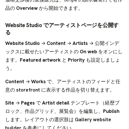
品の
Overview
から開始できます。
Website Studio でアーティストページを公開す
る
Website Studio
→
Content
→
Artists
→ 公開インデ
ックスに載せたいアーティストの
On web
をオンにし
ます。
Featured artwork
と
Priority
も設定しましょ
う。
Content
→
Works
で、アーティストのフィードと任
意の
storefront
に表示する作品を切り替えます。
Site
→
Pages
で
Artist detail
テンプレート（経歴ブ
ロック、作品グリッド、展覧会）を編集し、
Publish
します。レイアウトの選択肢は
Gallery website
builder
を参考にしてください。