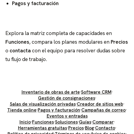
Pagos y facturación
Explora la matriz completa de capacidades en
Funciones
, compara los planes modulares en
Precios
o
contacta
con el equipo para resolver dudas sobre
tu flujo de trabajo.
Inventario de obras de arte
·
Software CRM
·
Gestión de consignaciones
·
Salas de visualización privadas
·
Creador de sitios web
·
Tienda online
·
Pagos y facturación
·
Campañas de correo
·
Eventos y entradas
Inicio
·
Funciones
·
Soluciones
·
Guías
·
Comparar
·
Herramientas gratuitas
·
Precios
·
Blog
·
Contacto
·