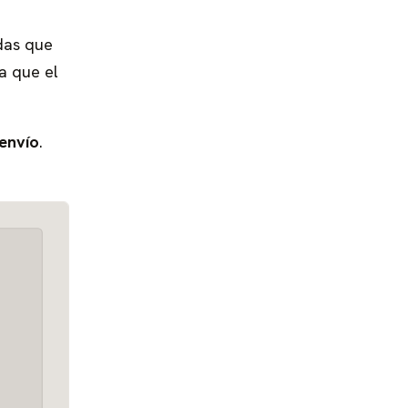
das que
a que el
 envío
.