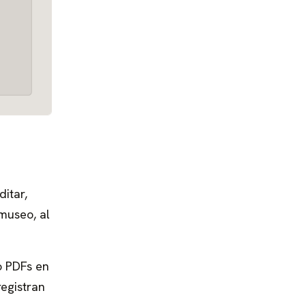
itar,
 museo, al
 PDFs en
egistran