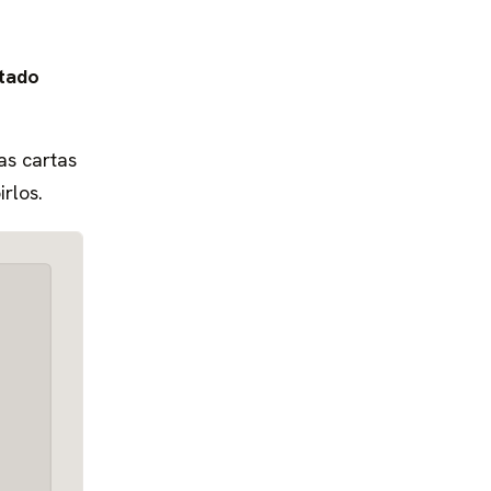
tado
as cartas
rlos.