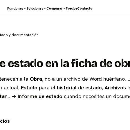
Funciones
Soluciones
Comparar
Precios
Contacto
stado y documentación
 estado en la ficha de ob
rtenecen a la
Obra
, no a un archivo de Word huérfano. 
n actual,
Estado
para el
historial de estado
,
Archivos
p
tar…
→
Informe de estado
cuando necesites un docum
ecios