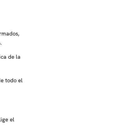
irmados,
s
.
ca de la
e todo el
lige el