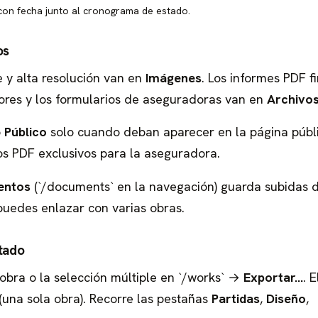
 con fecha junto al cronograma de estado.
os
e y alta resolución van en
Imágenes
. Los informes PDF f
ores y los formularios de aseguradoras van en
Archivo
o
Público
solo cuando deban aparecer en la página públi
os PDF exclusivos para la aseguradora.
entos
(`/documents` en la navegación) guarda subidas d
puedes enlazar con varias obras.
tado
obra o la selección múltiple en `/works` →
Exportar…
. E
(una sola obra). Recorre las pestañas
Partidas
,
Diseño
,