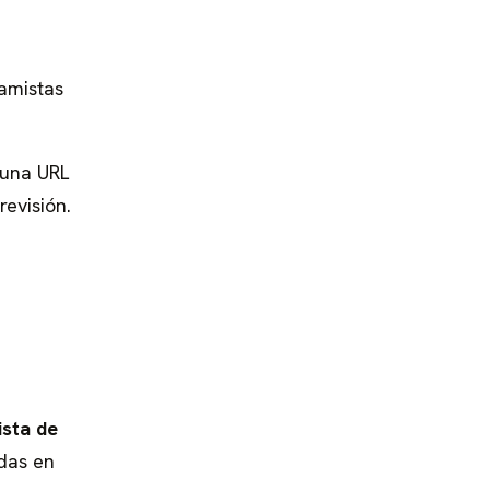
amistas
 una URL
evisión.
ista de
das en