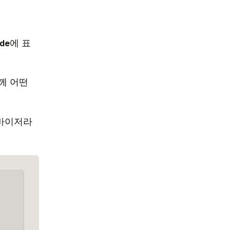
ode
에 표
께 어떤
드바이저라