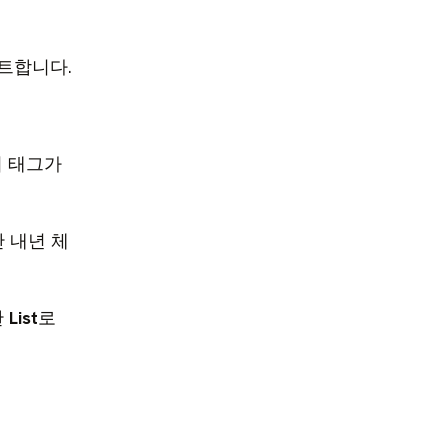
트합니다.
어 태그가
 내년 체
한
List
로