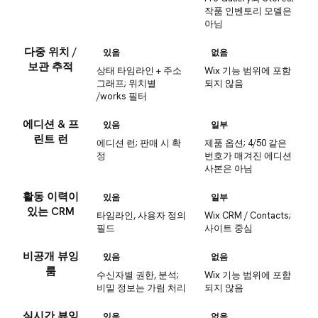
작품 인벤토리 모델은
아님
다중 위치 /
있음
없음
보관 추적
상태 타임라인 + 주소
Wix 기능 범위에 포함
그래프; 위치별
되지 않음
/works 필터
에디션 & 프
있음
일부
린트 런
에디션 런; 판매 시 확
제품 옵션; 4/50 같은
정
번호가 매겨진 에디션
사본은 아님
활동 이력이
있음
일부
있는 CRM
타임라인, 사용자 정의
Wix CRM / Contacts;
필드
사이트 중심
비공개 뷰잉
있음
없음
룸
수신자별 권한, 분석;
Wix 기능 범위에 포함
비밀 정보는 가림 처리
되지 않음
실시간 뷰잉
있음
없음