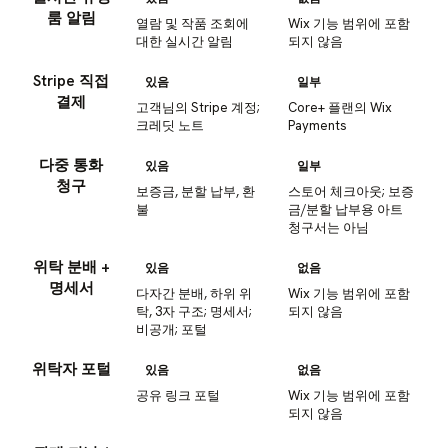
룸 알림
열람 및 작품 조회에
Wix 기능 범위에 포함
대한 실시간 알림
되지 않음
Stripe 직접
있음
일부
결제
고객님의 Stripe 계정;
Core+ 플랜의 Wix
크레딧 노트
Payments
다중 통화
있음
일부
청구
보증금, 분할 납부, 환
스토어 체크아웃; 보증
불
금/분할 납부용 아트
청구서는 아님
위탁 분배 +
있음
없음
명세서
다자간 분배, 하위 위
Wix 기능 범위에 포함
탁, 3자 구조; 명세서;
되지 않음
비공개; 포털
위탁자 포털
있음
없음
공유 링크 포털
Wix 기능 범위에 포함
되지 않음