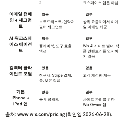
기
크스페이스 앱은 아님
이메일 캠페
있음
일부
인 + 세그먼
브로드캐스트, 연락처
상위 요금제에서 이메
트
필터 세그먼트
일 마케팅 제공
AI 워크스페
있음
일부
이스 에이전
플레이북, 도구 호출
Wix AI 사이트 빌더; 작
트
액션
품 인벤토리를 인지하
지 않음
컬렉터 클라
있음
없음
이언트 포털
청구서, Stripe 결제,
고객 계정만 제공
룸, 보유 작품
기본
없음
일부
iPhone +
곧 제공 예정
사이트 관리를 위한
iPad 앱
Wix Owner 앱
출처:
www.wix.com/pricing
(확인일 2026-06-28).