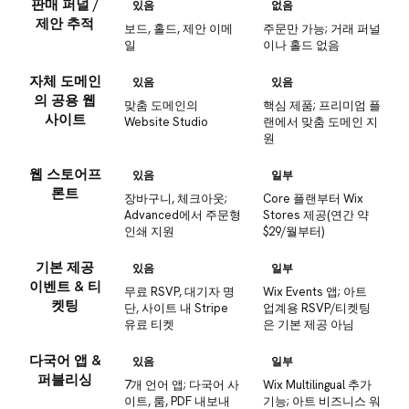
판매 퍼널 /
있음
없음
제안 추적
보드, 홀드, 제안 이메
주문만 가능; 거래 퍼널
일
이나 홀드 없음
자체 도메인
있음
있음
의 공용 웹
맞춤 도메인의
핵심 제품; 프리미엄 플
사이트
Website Studio
랜에서 맞춤 도메인 지
원
웹 스토어프
있음
일부
론트
장바구니, 체크아웃;
Core 플랜부터 Wix
Advanced에서 주문형
Stores 제공(연간 약
인쇄 지원
$29/월부터)
기본 제공
있음
일부
이벤트 & 티
무료 RSVP, 대기자 명
Wix Events 앱; 아트
켓팅
단, 사이트 내 Stripe
업계용 RSVP/티켓팅
유료 티켓
은 기본 제공 아님
다국어 앱 &
있음
일부
퍼블리싱
7개 언어 앱; 다국어 사
Wix Multilingual 추가
이트, 룸, PDF 내보내
기능; 아트 비즈니스 워