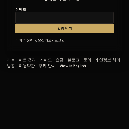
이메일
알림 받기
이미 계정이 있으신가요?
로그인
기능
·
아트 관리
·
가이드
·
요금
·
블로그
·
문의
·
개인정보 처리
방침
·
이용약관
·
쿠키 안내
·
View in English