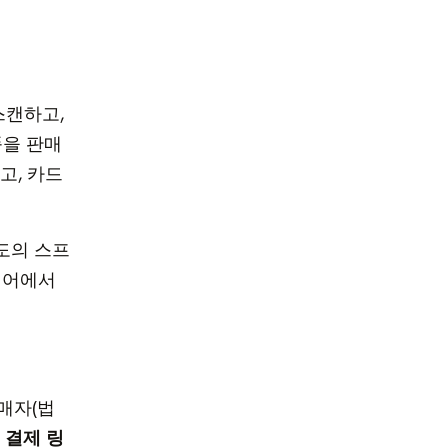
 스캔하고,
품을 판매
고, 카드
도의 스프
페어에서
구매자(법
pe 결제 링