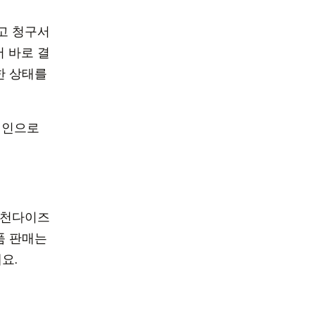
고 청구서
서 바로 결
한 상태를
메인으로
머천다이즈
품 판매는
요.