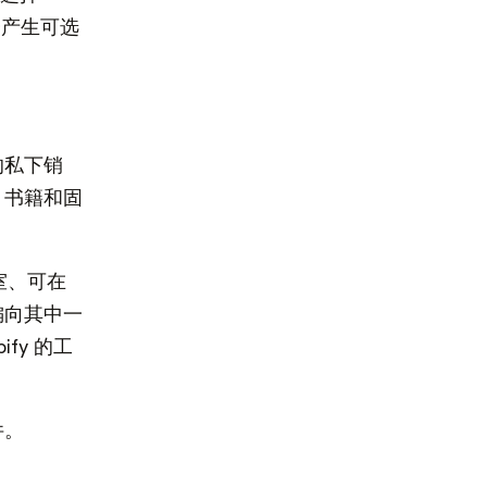
会产生可选
的私下销
、书籍和固
摩室、可在
偏向其中一
fy 的工
件。