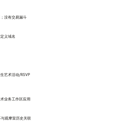
车；没有交易漏斗
自定义域名
艺术活动/RSVP
艺术业务工作区应用
il；不与观摩室历史关联