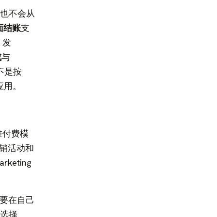
y 也不会从
面结账
支
 发
成
与
不是按
堆应用。
堆付费模
营销活动和
eting
。
需要在自己
就选择