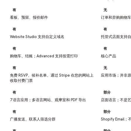
有
无
看板、预留、报价邮件
订单和弃购购物
有
有
Website Studio 支持自定义域名
托管式店面支持
有
有
购物车、结账；Advanced 支持按需打印
核心产品
有
无
免费 RSVP、候补名单、通过 Stripe 在您的网站上
应用市场；并非原生
收取付费门票
有
部分
7 语言应用；多语言网站、观摩室和 PDF 导出
店面语言；不是
有
部分
广播发送、联系人筛选分群
Shopify Ema
有
部分