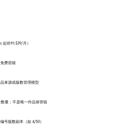
 起价约 $39/月）
久免费层级
作品来源或版数管理模型
记录数量；不是唯一作品保管链
号版数副本（如 4/50）