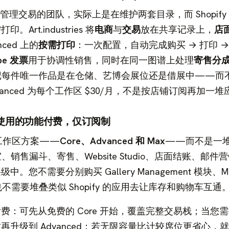
和表格管理交易的团队，实际上是在维护两套目录，而 Shopif
rt.industries 将
电商
与
交易
放在共享记录上，
店
ced 上的
按需打印
：一次配置，自动完成购买 → 打印 →
ipe 发票
用于协调性销售，同时在同一图谱上处理
寄售分
记每件唯一作品是在仓储、艺博会展位还是借展中——而
vanced 为每个工作区 $30/月，不是按店铺订阅再加一
使用的功能付费，仅订阅制
供三个工作区方案——
Core、Advanced 和 Max
——而不是一
销售漏斗、寄售、Website Studio、店面结账、邮件
您不需要分别购买 Gallery Management 模块、Mark
块，也不需要堆叠类似 Shopify 的应用去让库存和购物车互通
费：可先从免费的 Core 开始，覆盖完整交易栈；当您
升级到 Advanced；若无限容量比计较席位更省心，