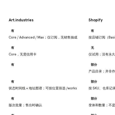
Art.industries
Shopify
有
有
Core / Advanced / Max；仅订阅，无销售抽成
按店铺订阅（Basic
有
无
Core，无需信用卡
仅试用；没有永
有
部分
产品目录；并非
有
部分
状态时间线 + 地址图谱；可按位置筛选 /works
按 SKU、仓库
有
部分
版次批量；售出时确认
变体和数量；不是编