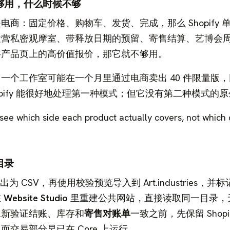
已经够用，什么时候不够
商：固定价格、购物车、发货、完成，那么 Shopify 
运营私密观摩室、带释放日期的预留、寄售结算、艺博会
共产品页上的高价值报价，那它就不够用。
一个工作室可能在一个月里通过电商卖出 40 件限量版
pify 能很好地处理第一种模式；但它没有第二种模式的
 see which side each product actually covers, not which
套目录
导出为 CSV，再使用校验预览导入到 Art.industries，并
在
Website Studio
里重建公共网站，直接读取同一目录，
上新验证结账、库存和
寄售对账单
一致之前，先保留 Shopi
交易部分早已在 Core 上运行。